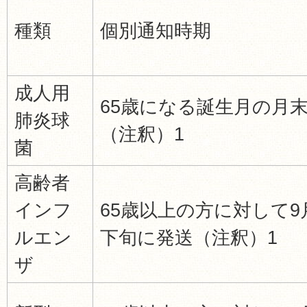
種類
個別通知時期
成人用
65歳になる誕生月の月
肺炎球
（注釈）1
菌
高齢者
インフ
65歳以上の方に対して9
ルエン
下旬に発送（注釈）1
ザ