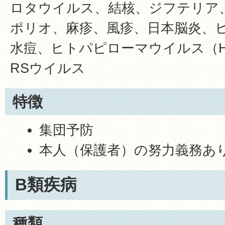
ロタウイルス、結核、ジフテリア
ポリオ、麻疹、風疹、日本脳炎、
水痘、ヒトパピローマウイルス（H
RSウイルス
特徴
集団予防
本人（保護者）の努力義務あ
B類疾病
種類