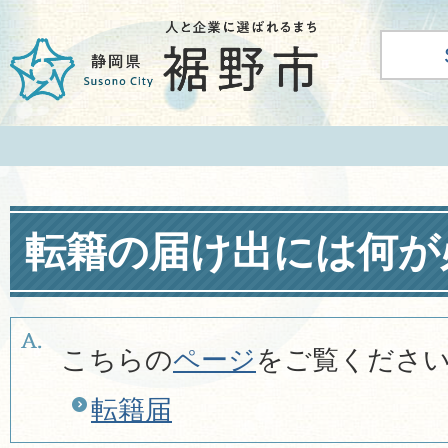
転籍の届け出には何が
こちらの
ページ
をご覧くださ
転籍届