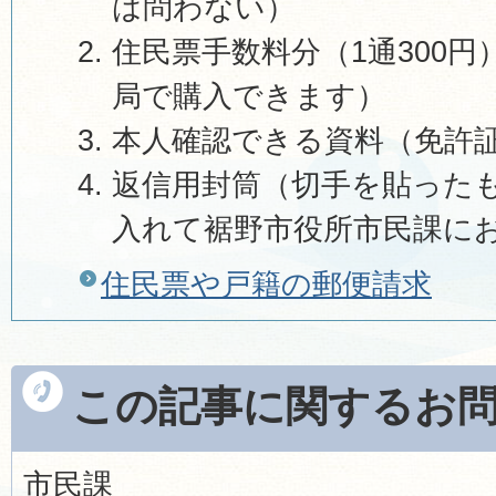
は問わない）
住民票手数料分（1通300
局で購入できます）
本人確認できる資料（免許
返信用封筒（切手を貼った
入れて裾野市役所市民課に
住民票や戸籍の郵便請求
この記事に関するお
市民課