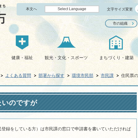
本文へ
Select Language
文字サイズ変更
市の組織
健康・福祉
観光・文化・スポーツ
まちづくり・建築
よくある質問
部署から探す
環境市民部
市民課
住民票
たいのですが
民登録をしている方）は市民課の窓口で申請書を書いていただければ