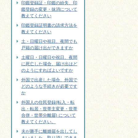
印鑑登録証・印鑑の紛失、印
鑑登録の変更・抹消について
教えてください
印鑑登録証明書の請求方法を
教えてください
土・日曜日や祝日、夜間でも
戸籍の届け出ができますか
土曜日・日曜日や祝日、夜間
に死亡した場合、届け出はど
のようにすればよいですか
外国で出産した場合、外国で
どのような手続きが必要です
か
外国人の住民登録(転入・転
出・転居・世帯主変更・世帯
合併・世帯分離届) について
教えてください。
夫が勝手に離婚届を出してし
まいました。取り消しできま