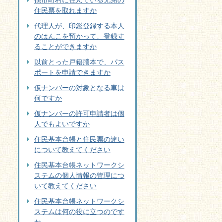
他市町村に住んでいる兄弟の
住民票を取れますか
代理人が、印鑑登録する本人
のはんこを預かって、登録す
ることができますか
以前とった戸籍謄本で、パス
ポートを申請できますか
仮ナンバーの対象となる車は
何ですか
仮ナンバーの許可申請者は個
人でもよいですか
住民基本台帳と住民票の違い
について教えてください
住民基本台帳ネットワークシ
ステムの個人情報の管理につ
いて教えてください
住民基本台帳ネットワークシ
ステムは何の役に立つのです