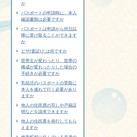
か
パスポートの申請時に、本人
確認書類は必要ですか
パスポートは申請から何日以
降に受け取ることができます
か
ビザ(査証)とは何ですか
世帯主が変わったり、世帯の
構成が変わったりした場合の
手続きが必要ですか
乳幼児のパスポートの受取に
本人を連れて行く必要があり
ますか
他人の住民票の写しや戸籍証
明などを請求できますか
他人の住民票を発行してもら
えますか