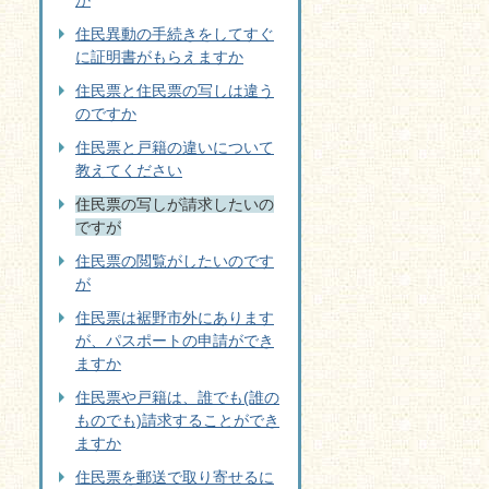
か
住民異動の手続きをしてすぐ
に証明書がもらえますか
住民票と住民票の写しは違う
のですか
住民票と戸籍の違いについて
教えてください
住民票の写しが請求したいの
ですが
住民票の閲覧がしたいのです
が
住民票は裾野市外にあります
が、パスポートの申請ができ
ますか
住民票や戸籍は、誰でも(誰の
ものでも)請求することができ
ますか
住民票を郵送で取り寄せるに