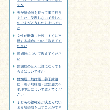
すか
夫が離婚届を持って出て行き
ました。受理しないで欲しい
のですがどうしたらよいです
か
女性が離婚した後、すぐに再
婚する場合について教えてく
ださい
婚姻届について教えてくださ
い
婚姻届の証人は誰になっても
らえばよいですか
婚姻届・離婚届・養子縁組
届・養子離縁届・認知届の不
受理申出について教えてくだ
さい
子どもの親権者が決まらない
まま離婚届を出すことができ