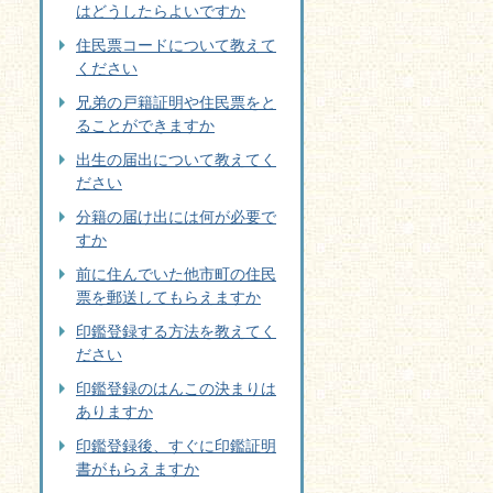
はどうしたらよいですか
住民票コードについて教えて
ください
兄弟の戸籍証明や住民票をと
ることができますか
出生の届出について教えてく
ださい
分籍の届け出には何が必要で
すか
前に住んでいた他市町の住民
票を郵送してもらえますか
印鑑登録する方法を教えてく
ださい
印鑑登録のはんこの決まりは
ありますか
印鑑登録後、すぐに印鑑証明
書がもらえますか