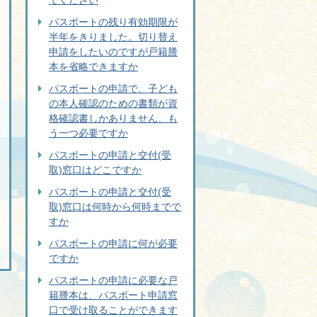
てください
パスポートの残り有効期限が
半年をきりました。切り替え
申請をしたいのですが戸籍謄
本を省略できますか
パスポートの申請で、子ども
の本人確認のための書類が資
格確認書しかありません、も
う一つ必要ですか
パスポートの申請と交付(受
取)窓口はどこですか
パスポートの申請と交付(受
取)窓口は何時から何時までで
すか
パスポートの申請に何が必要
ですか
パスポートの申請に必要な戸
籍謄本は、パスポート申請窓
口で受け取ることができます