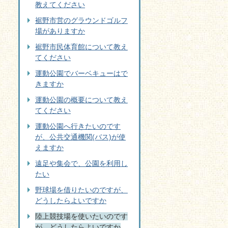
教えてください
裾野市営のグラウンドゴルフ
場がありますか
裾野市民体育館について教え
てください
運動公園でバーベキューはで
きますか
運動公園の概要について教え
てください
運動公園へ行きたいのです
が、公共交通機関(バス)が使
えますか
遠足や集会で、公園を利用し
たい
野球場を借りたいのですが、
どうしたらよいですか
陸上競技場を使いたいのです
が、どうしたらよいですか