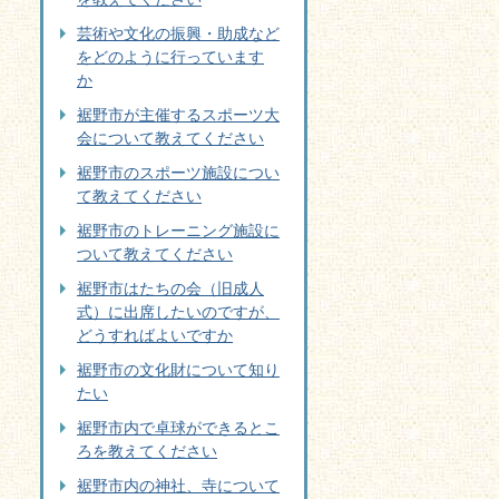
芸術や文化の振興・助成など
をどのように行っています
か
裾野市が主催するスポーツ大
会について教えてください
裾野市のスポーツ施設につい
て教えてください
裾野市のトレーニング施設に
ついて教えてください
裾野市はたちの会（旧成人
式）に出席したいのですが、
どうすればよいですか
裾野市の文化財について知り
たい
裾野市内で卓球ができるとこ
ろを教えてください
裾野市内の神社、寺について