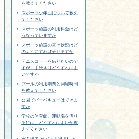
を教えてください
スポーツ少年団について教え
てください
スポーツ施設の利用料金はど
うなっていますか
スポーツ施設の空き状況はど
のようにすれば分りますか
テニスコートを借りたいので
すが、手続きはどうすればよ
いですか
プールの利用期間と開場時間
を教えてください
公園でバーベキューはできま
すか
学校の体育館、運動場を借り
るには、どうすればよいか教
えてください
家を建てたい(土地利用した