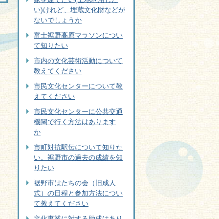
い)けれど、埋蔵文化財などが
ないでしょうか
富士裾野高原マラソンについ
て知りたい
市内の文化芸術活動について
教えてください
市民文化センターについて教
えてください
市民文化センターに公共交通
機関で行く方法はあります
か
市町対抗駅伝について知りた
い。裾野市の過去の成績を知
りたい
裾野市はたちの会（旧成人
式）の日程と参加方法につい
て教えてください
文化事業に対する助成はあり