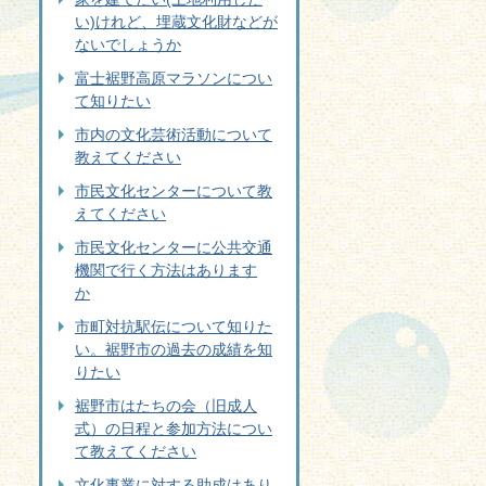
い)けれど、埋蔵文化財などが
ないでしょうか
富士裾野高原マラソンについ
て知りたい
市内の文化芸術活動について
教えてください
市民文化センターについて教
えてください
市民文化センターに公共交通
機関で行く方法はあります
か
市町対抗駅伝について知りた
い。裾野市の過去の成績を知
りたい
裾野市はたちの会（旧成人
式）の日程と参加方法につい
て教えてください
文化事業に対する助成はあり