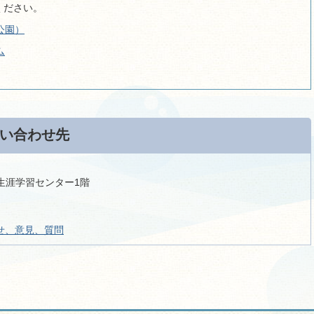
ください。
公園）
ム
い合わせ先
 生涯学習センター1階
せ、意見、質問