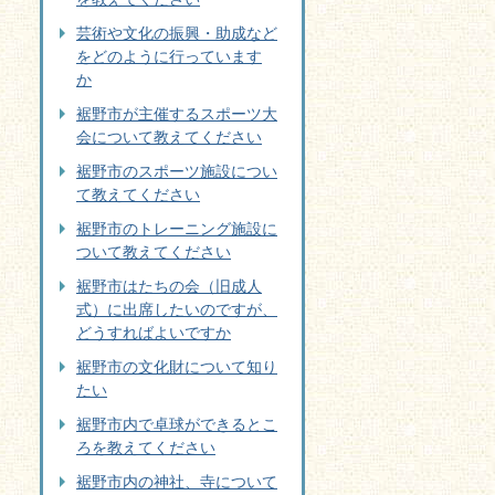
芸術や文化の振興・助成など
をどのように行っています
か
裾野市が主催するスポーツ大
会について教えてください
裾野市のスポーツ施設につい
て教えてください
裾野市のトレーニング施設に
ついて教えてください
裾野市はたちの会（旧成人
式）に出席したいのですが、
どうすればよいですか
裾野市の文化財について知り
たい
裾野市内で卓球ができるとこ
ろを教えてください
裾野市内の神社、寺について