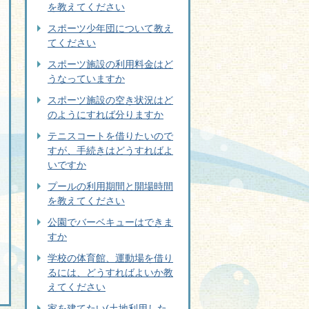
を教えてください
スポーツ少年団について教え
てください
スポーツ施設の利用料金はど
うなっていますか
スポーツ施設の空き状況はど
のようにすれば分りますか
テニスコートを借りたいので
すが、手続きはどうすればよ
いですか
プールの利用期間と開場時間
を教えてください
公園でバーベキューはできま
すか
学校の体育館、運動場を借り
るには、どうすればよいか教
えてください
家を建てたい(土地利用した