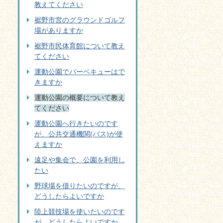
教えてください
裾野市営のグラウンドゴルフ
場がありますか
裾野市民体育館について教え
てください
運動公園でバーベキューはで
きますか
運動公園の概要について教え
てください
運動公園へ行きたいのです
が、公共交通機関(バス)が使
えますか
遠足や集会で、公園を利用し
たい
野球場を借りたいのですが、
どうしたらよいですか
陸上競技場を使いたいのです
が、どうしたらよいですか