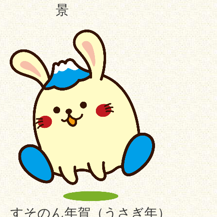
景
すそのん年賀（うさぎ年）