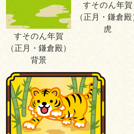
すそのん年賀
（正月・鎌倉殿
虎
すそのん年賀
（正月・鎌倉殿）
背景