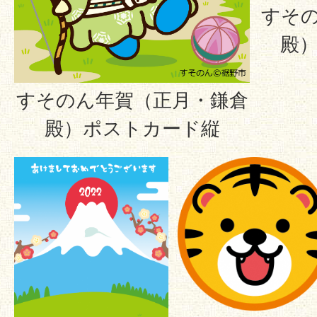
すそ
殿
すそのん年賀（正月・鎌倉
殿）ポストカード縦