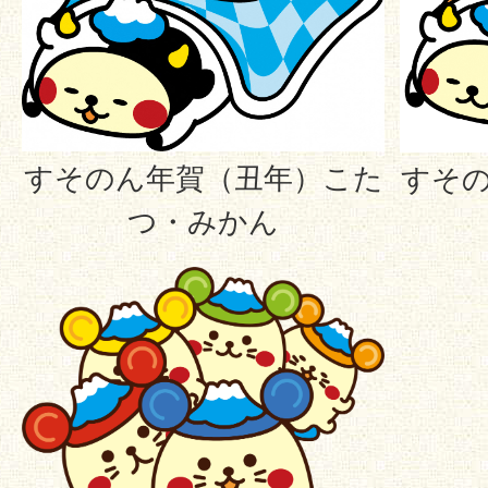
すそのん年賀（丑年）こた
すそ
つ・みかん