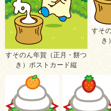
すそ
き
すそのん年賀（正月・餅つ
き）ポストカード縦