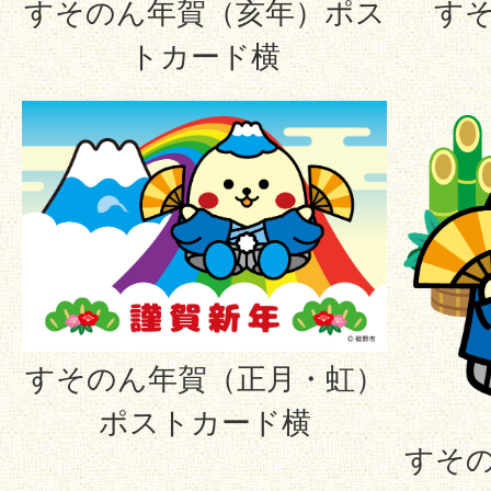
すそのん年賀（亥年）ポス
す
トカード横
すそのん年賀（正月・虹）
ポストカード横
すそ