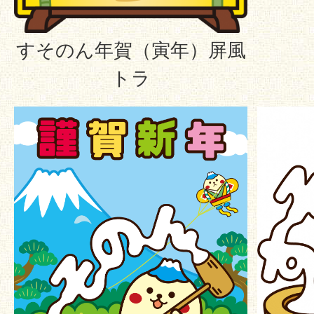
すそのん年賀（寅年）屏風
トラ