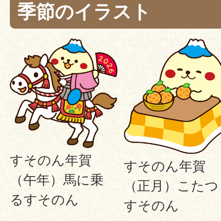
季節のイラスト
すそのん年賀
すそのん年賀
（午年）馬に乗
（正月）こたつ
るすそのん
すそのん