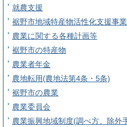
就農支援
裾野市地域特産物活性化支援事業
農業に関する各種計画等
裾野市の特産物
農業者年金
農地転用(農地法第4条・5条)
裾野市の農業
農業委員会
農業振興地域制度(調べ方、除外