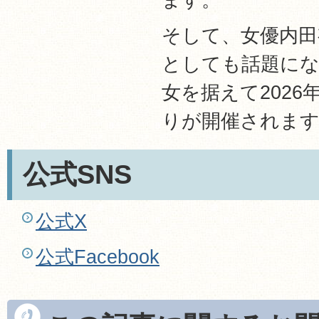
そして、女優内田
としても話題に
女を据えて202
りが開催されま
公式SNS
公式X
公式Facebook