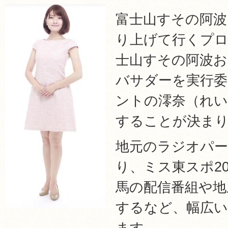
富士山すその阿波
り上げて行くプ
士山すその阿波お
バサダーを実行委
ントの澪奈（れ
することが決ま
地元のラジオパ
り、ミス東スポ2
馬の配信番組や地
するなど、幅広い
ます。