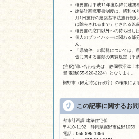
概要書は平成11年度以降に建築
建築計画概要書制度は、昭和46
月1日施行の建築基準法施行規
は除去されるまで」とされる以
概要書の窓口以外への持ち出し
個人のプライバシーに関わる部
ん。
「県物件」の閲覧については、
告に関する書類の閲覧規定（平成1
(注釈)問い合わせ先は、静岡県沼津土木
階 電話055-920-2224）となります。
裾野市（限定特定行政庁）の権限によ
この記事に関するお問
都市計画課 建築住宅係
〒410-1192 静岡県裾野市佐野105
電話：055-995-1856