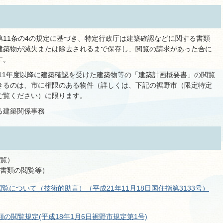
第11条の4の規定に基づき、特定行政庁は建築確認などに関する書類
建築物が滅失または除去されるまで保存し、閲覧の請求があった合に
す。
11年度以降に建築確認を受けた建築物等の「建築計画概要書」の閲覧
きるのは、市に権限のある物件（詳しくは、下記の裾野市（限定特定
ご覧ください）に限ります。
る建築関係事務
閲覧）
（書類の閲覧等）
について（技術的助言）（平成21年11月18日国住指第3133号）
の閲覧規定(平成18年1月6日裾野市規定第1号)