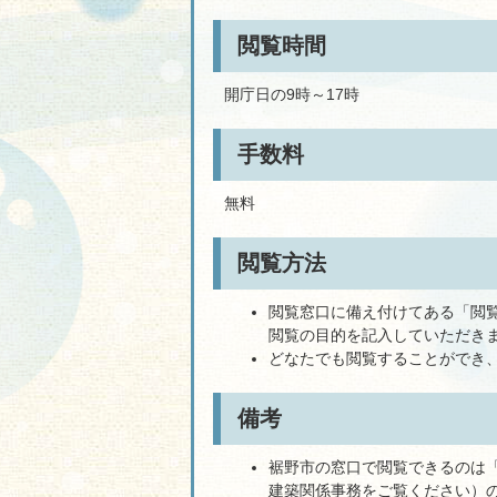
閲覧時間
開庁日の9時～17時
手数料
無料
閲覧方法
閲覧窓口に備え付けてある「閲
閲覧の目的を記入していただき
どなたでも閲覧することができ
備考
裾野市の窓口で閲覧できるのは
建築関係事務をご覧ください）