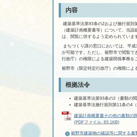
内容
建築基準法第93条の2および施行規則
（建築計画概要書等）について、当該
は、閲覧に供するよう定められていま
まちづくり課の窓口においては、平成
が可能です。ただし、裾野市で閲覧で
行政庁）の権限による建築関係事務を
裾野市（限定特定行政庁）の権限によ
根拠法令
建築基準法第93条の2（書類の
建築基準法施行規則第11条の4
建築計画概要書その他の書類の閲覧
(PDFファイル: 83.1KB)
裾野市建築物の確認等に関する書類