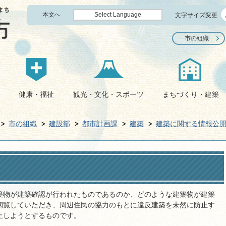
本文へ
Select Language
文字サイズ変更
市の組織
健康・福祉
観光・文化・スポーツ
まちづくり・建築
市の組織
建設部
都市計画課
建築
建築に関する情報公
築物が建築確認が行われたものであるのか、どのような建築物が建築
閲覧していただき、周辺住民の協力のもとに違反建築を未然に防止す
止しようとするものです。