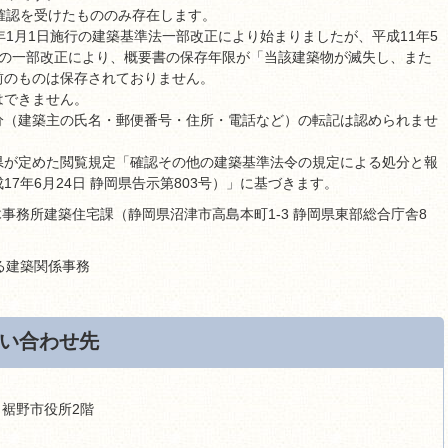
確認を受けたもののみ存在します。
年1月1日施行の建築基準法一部改正により始まりましたが、平成11年5
則の一部改正により、概要書の保存年限が「当該建築物が滅失し、また
前のものは保存されておりません。
はできません。
分（建築主の氏名・郵便番号・住所・電話など）の転記は認められませ
県が定めた閲覧規定「確認その他の建築基準法令の規定による処分と報
7年6月24日 静岡県告示第803号）」に基づきます。
事務所建築住宅課（静岡県沼津市高島本町1-3 静岡県東部総合庁舎8
る建築関係事務
い合わせ先
9 裾野市役所2階