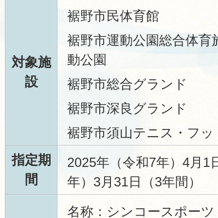
裾野市民体育館
裾野市運動公園総合体育
動公園
対象施
設
裾野市総合グランド
裾野市深良グランド
裾野市須山テニス・フッ
指定期
2025年（令和7年）4月1
間
年）3月31日（3年間）
名称：シンコースポーツ