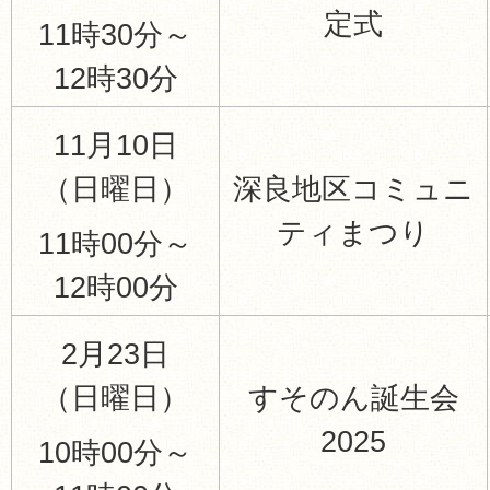
定式
11時30分～
12時30分
11月10日
（日曜日）
深良地区コミュニ
ティまつり
11時00分～
12時00分
2月23日
（日曜日）
すそのん誕生会
2025
10時00分～