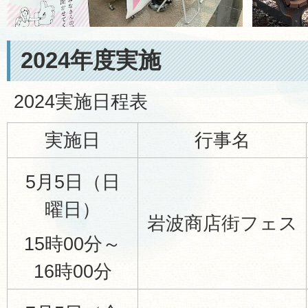
2024年度実施
2024実施日程表
実施日
行事名
5月5日（日
曜日）
岩波商店街フェス
15時00分～
16時00分