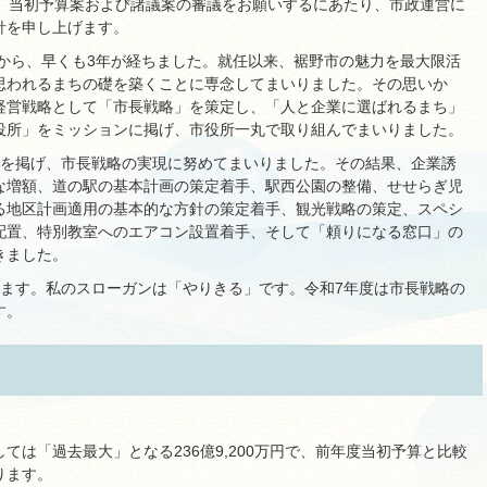
て、当初予算案および諸議案の審議をお願いするにあたり、市政運営に
針を申し上げます。
てから、早くも3年が経ちました。就任以来、裾野市の魅力を最大限活
思われるまちの礎を築くことに専念してまいりました。その思いか
経営戦略として「市長戦略」を策定し、「人と企業に選ばれるまち」
役所」をミッションに掲げ、市役所一丸で取り組んでまいりました。
」を掲げ、市長戦略の実現に努めてまいりました。その結果、企業誘
な増額、道の駅の基本計画の策定着手、駅西公園の整備、せせらぎ児
る地区計画適用の基本的な方針の策定着手、観光戦略の策定、スペシ
配置、特別教室へのエアコン設置着手、そして「頼りになる窓口」の
きました。
えます。私のスローガンは「やりきる」です。令和7年度は市長戦略の
す。
ては「過去最大」となる236億9,200万円で、前年度当初予算と比較
なります。