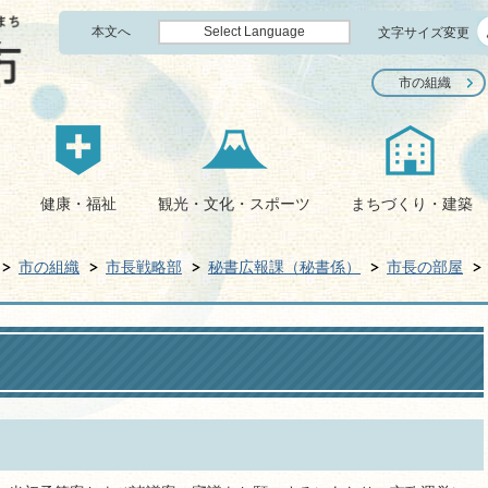
本文へ
Select Language
文字サイズ変更
市の組織
健康・福祉
観光・文化・スポーツ
まちづくり・建築
市の組織
市長戦略部
秘書広報課（秘書係）
市長の部屋