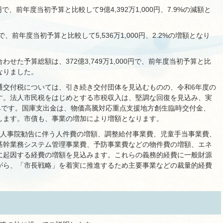
0円で、前年度当初予算と比較して9億4,392万1,000円、7.9%の減額と
円で、前年度当初予算と比較して5,536万1,000円、2.2%の増額となり
せた予算総額は、372億3,749万1,000円で、前年度当初予算と比
となりました。
通交付税については、引き続き交付団体を見込むものの、令和6年度の
す。法人市民税をはじめとする市税収入は、堅調な回復を見込み、実
みです。国庫支出金は、物価高騰対応重点支援地方創生臨時交付金、
します。市債も、事業の増加により増額となります。
度人事院勧告に伴う人件費の増額、調整給付事業費、児童手当事業費、
基幹業務システム管理事業費、予防事業費などの物件費の増額、エネ
に起因する経費の増額を見込みます。これらの義務的経費に一般財源
がら、「市長戦略」を着実に推進するため主要事業などの裁量的経費