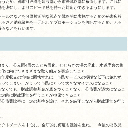
行うため、都市計画課を建設部から市長戦略部に移管します。これに
携を密にし、よりスピード感を持った対応ができるようにします。
セールスなどを分野横断的な視点で戦略的に実施するための秘書広報
ふるさと納税業務を一元化してプロモーションを強化するため、ふる
移管などを行います。
始まり、公立園4園のこども園化、せせらぎの湯の廃止、水道庁舎の集
全化に向けたさまざまな取り組みを実施したこと
単年度収支の均衡に固執すれば、市民サービスの極端な低下は免れず、
失ってしまい、かえって市民にとって大きなマイナスになること
らなくても、財政調整基金が底をつくことなく、公債費が過大になるこ
安定的に財政運営を行うことが担保できること
質公債費比率に一定の基準を設け、それを厳守しながら財政運営を行う
た。
ェクトチームを中心に、全庁的に何度も議論を重ね、「今後の財政見