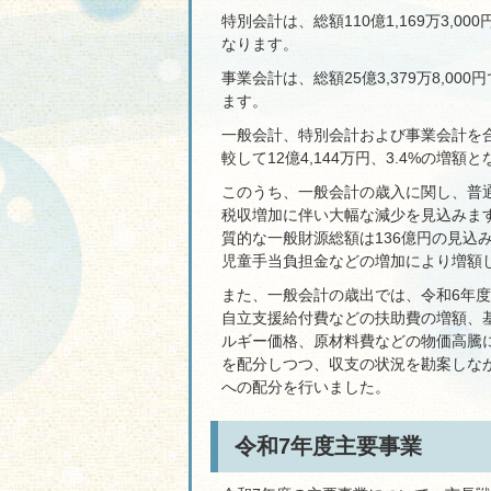
特別会計は、総額110億1,169万3,00
なります。
事業会計は、総額25億3,379万8,000
ます。
一般会計、特別会計および事業会計を合わ
較して12億4,144万円、3.4%の増額
このうち、一般会計の歳入に関し、普
税収増加に伴い大幅な減少を見込みま
質的な一般財源総額は136億円の見込
児童手当負担金などの増加により増額
また、一般会計の歳出では、令和6年
自立支援給付費などの扶助費の増額、
ルギー価格、原材料費などの物価高騰
を配分しつつ、収支の状況を勘案しな
への配分を行いました。
令和7年度主要事業