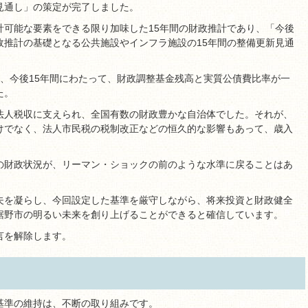
見通し」の策定が完了しました。
計可能な要素をできる限り加味した15年間の財政推計であり、「今後
政推計の基礎となる公共施設やインフラ施設の15年間の整備更新見通
、今後15年間にわたって、財政調整基金残高と実質公債費比率が一
た。
法人税収に支えられ、全国有数の財政豊かな自治体でした。それが、
けでなく、法人市民税の税制改正などの恒久的な影響もあって、歳入
の財政状況が、リーマン・ショックの前のような水準に戻ることはあ
夫を凝らし、今回設定した基準を厳守しながら、将来投資と財政健全
裾野市の明るい未来を創り上げることができると確信しています。
言を解除します。
基準の維持は、不断の取り組みです。