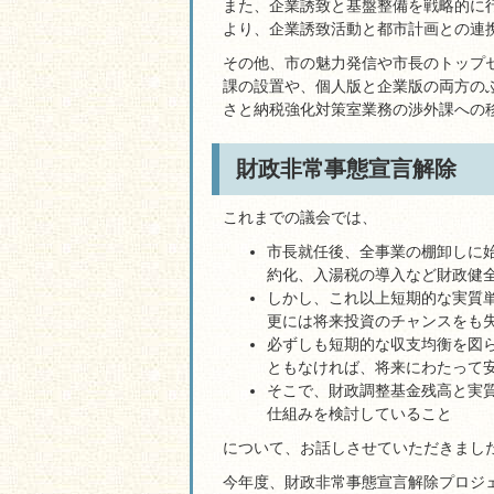
また、企業誘致と基盤整備を戦略的に
より、企業誘致活動と都市計画との連
その他、市の魅力発信や市長のトップ
課の設置や、個人版と企業版の両方の
さと納税強化対策室業務の渉外課への
財政非常事態宣言解除
これまでの議会では、
市長就任後、全事業の棚卸しに
約化、入湯税の導入など財政健
しかし、これ以上短期的な実質
更には将来投資のチャンスをも
必ずしも短期的な収支均衡を図
ともなければ、将来にわたって
そこで、財政調整基金残高と実
仕組みを検討していること
について、お話しさせていただきまし
今年度、財政非常事態宣言解除プロジ