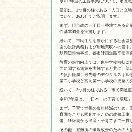
令和7年度の主要事業について、市長
最初に、1つ目の柱である「人口と立
ついて、あわせてご説明します。
まず、現市政の一丁目一番地である企
性基本調査を実施します。
続いて、市民生活を豊かにする社会基
園の設計業務および用地買収への着手
駅周辺整備事業、都市計画道路平松深
教育の魅力向上では、東中学校移転に
面に関する施策を実施すると共に、部
の負担軽減、最先端のデジタルスキル
第二小学校と富岡第一小学校の児童の
続いて、3つ目の柱である「市民満足
令和7年度は、「日本一の子育て環境
まず、子育て世帯の負担軽減のため、
育園をこども園化するための改修工事
備、妊娠期から出産・子育てまで一貫
その他、避難所の環境改善のための大