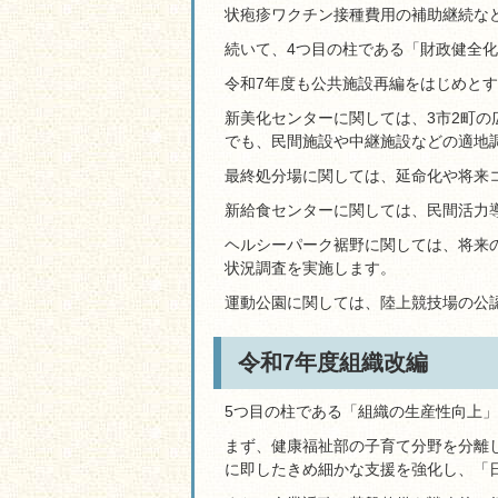
状疱疹ワクチン接種費用の補助継続な
続いて、4つ目の柱である「財政健全
令和7年度も公共施設再編をはじめと
新美化センターに関しては、3市2町
でも、民間施設や中継施設などの適地
最終処分場に関しては、延命化や将来
新給食センターに関しては、民間活力
ヘルシーパーク裾野に関しては、将来
状況調査を実施します。
運動公園に関しては、陸上競技場の公
令和7年度組織改編
5つ目の柱である「組織の生産性向上
まず、健康福祉部の子育て分野を分離
に即したきめ細かな支援を強化し、「