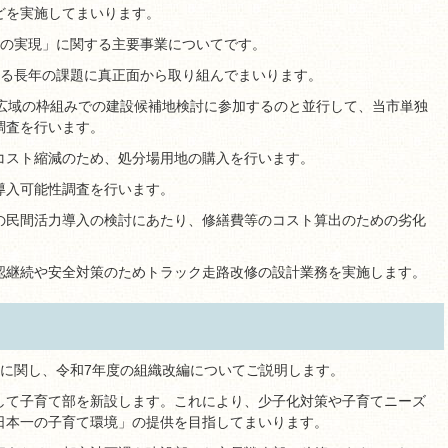
どを実施してまいります。
化の実現」に関する主要事業についてです。
する長年の課題に真正面から取り組んでまいります。
の広域の枠組みでの建設候補地検討に参加するのと並行して、当市単独
調査を行います。
コスト縮減のため、処分場用地の購入を行います。
導入可能性調査を行います。
の民間活力導入の検討にあたり、修繕費等のコスト算出のための劣化
認継続や安全対策のためトラック走路改修の設計業務を実施します。
」に関し、令和7年度の組織改編についてご説明します。
して子育て部を新設します。これにより、少子化対策や子育てニーズ
日本一の子育て環境」の提供を目指してまいります。