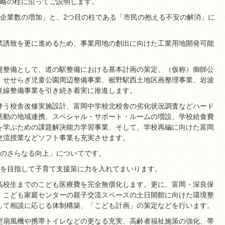
戦略の柱に沿ってご説明します。
地企業数の増加」と、2つ目の柱である「市民の抱える不安の解消」に
業誘致を更に進めるため、事業用地の創出に向けた工業用地開発可能
盤整備として、道の駅整備における基本計画の策定、（仮称）御師公
、せせらぎ児童公園周辺整備事業、裾野駅西土地区画整理事業、岩波
良線整備事業を引き続き着実に推進します。
伴う校舎改修実施設計、富岡中学校北校舎の劣化状況調査などハード
活動の地域連携、スペシャル・サポート・ルームの増設、学校給食費
を学ぶための課題解決能力学習事業、そして、学校再編に向けた富岡
交流授業などソフト事業も充実させます。
度のさらなる向上」についてです。
」を目指して子育て支援策に力を入れてまいります。
高校生までのこども医療費を完全無償化します。更に、富岡・深良保
、こども家庭センターの親子交流スペースの土日開館に向けた環境整
して相談に応じる体制構築、「こども計画」の策定などを行います。
型扇風機や携帯トイレなどの更なる充実、高齢者福祉施策の強化、帯