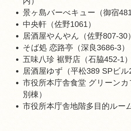
内）
景ヶ島バーべキュー（御宿481
中央軒（佐野1061）
居酒屋やんやん（佐野807-30
そば処 恋路亭（深良3686-3）
五味八珍 裾野店（石脇452-1
居酒屋ゆず（平松389 SPビル
市役所本庁舎食堂 グリーン
別棟）
市役所本庁舎地階多目的ルー