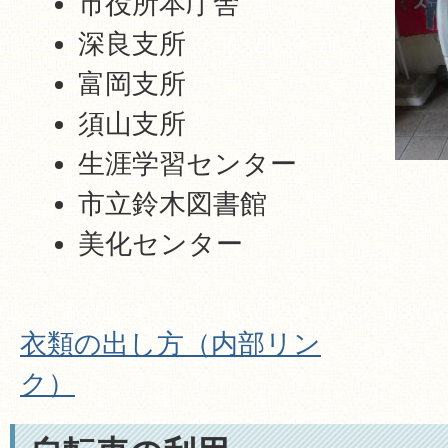
市役所本庁舎
深良支所
富岡支所
須山支所
生涯学習センター
市立鈴木図書館
美化センター
衣類の出し方（内部リン
ク）