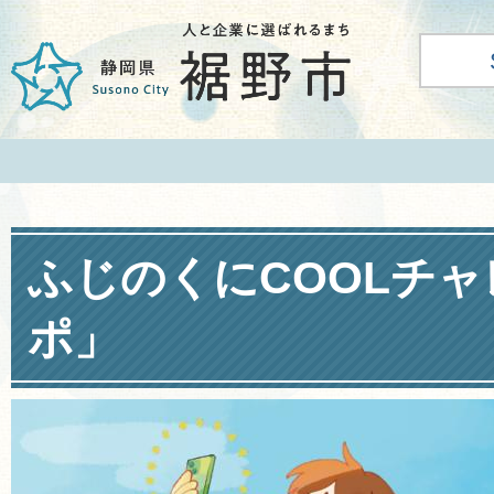
ふじのくにCOOLチ
ポ」