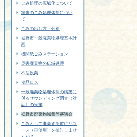
ごみ処理の広域化について
将来のごみ処理体制につい
て
ごみの出し方・分別
裾野市一般廃棄物処理基本計
画
機関紙ごみステーション
災害廃棄物の広域処理
不法投棄
食品ロス
一般廃棄物処理体制の構築に
係るサウンディング調査（対
話）の実施
裾野市廃棄物減量等審議会
ごみとして廃棄する前にリユ
ース（再使用）を検討しませ
んか？