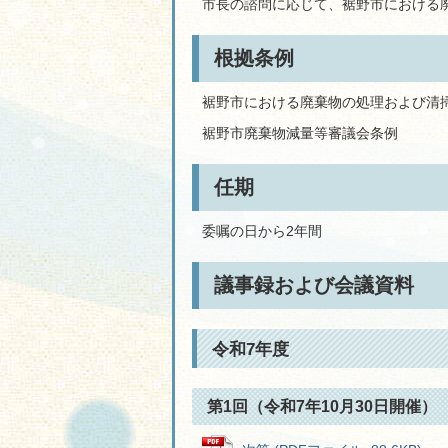
市長の諮問に応じて、裾野市における
根拠条例
裾野市における廃棄物の処理および清掃
裾野市廃棄物減量等審議会条例
任期
委嘱の日から2年間
議事録および会議資料
令和7年度
第1回（令和7年10月30日開催）