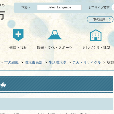
本文へ
Select Language
文字サイズ変更
市の組織
健康・福祉
観光・文化・スポーツ
まちづくり・建築
市の組織
環境市民部
生活環境課
ごみ・リサイクル
裾
議会