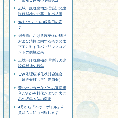
市指定ごみ袋の供給状況
広域一般廃棄物処理施設の建
設候補地の公募・抽出結果
燃えないごみの収集日の変
更
裾野市における廃棄物の処理
および清掃に関する条例の改
正案に対するパブリックコメ
ントの実施結果
広域一般廃棄物処理施設の建
設候補地の募集
ごみ処理広域化検討協議会
（建設候補地選定委員会）
美化センターなどへの直接搬
入ごみの有料化および粗大ご
みの収集方法の変更
4月から「ペットボトル」を
資源の日にも回収します