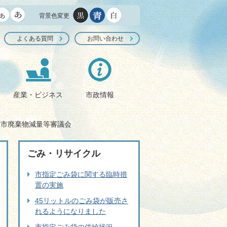
背景色変更
よくある質問
お問い合わせ
産業・ビジネス
市政情報
野市廃棄物減量等審議会
ごみ・リサイクル
市指定ごみ袋に関する臨時措
置の実施
45リットルのごみ袋が販売さ
れるようになりました