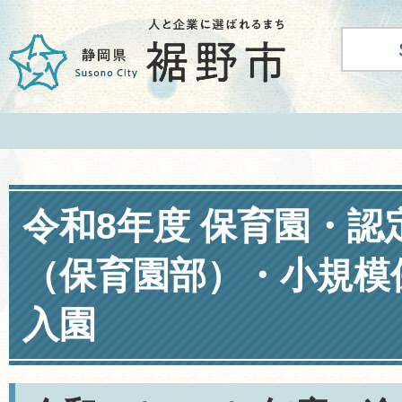
令和8年度 保育園・認
（保育園部）・小規模
入園