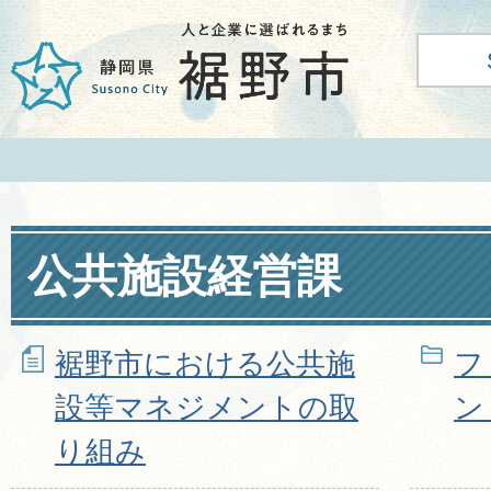
公共施設経営課
裾野市における公共施
フ
設等マネジメントの取
ン
り組み