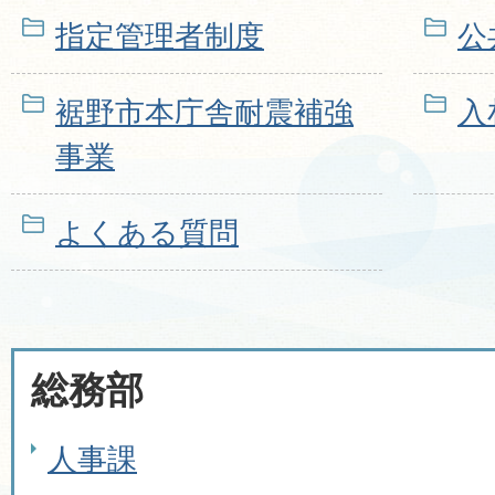
指定管理者制度
公
裾野市本庁舎耐震補強
入
事業
よくある質問
総務部
人事課