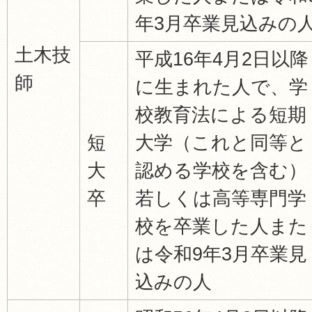
年3月卒業見込みの
土木技
平成16年4月2日以降
師
に生まれた人で、学
校教育法による短期
短
大学（これと同等と
大
認める学校を含む）
卒
若しくは高等専門学
校を卒業した人また
は令和9年3月卒業見
込みの人