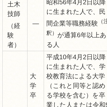
昭和56年4月2日以降
土木
に生まれた人で、民
技師
（
―
間企業等職務経験
（経
釈）
が通算6年以上あ
験
る人
者）
平成10年4月2日以降
に生まれた人で、学
大
校教育法による大学
学
（これと同等と認め
卒
る学校を含む）を卒
業した人または令和