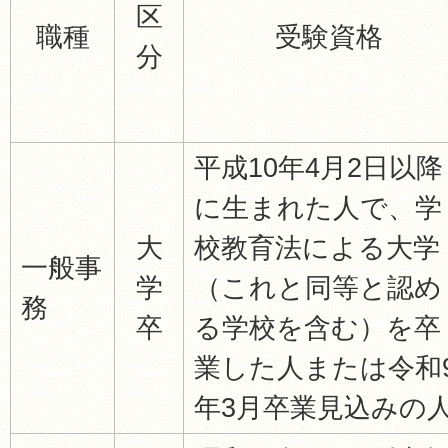
区
職種
受験資格
分
平成10年4月2日以降
に生まれた人で、学
大
校教育法による大学
一般事
学
（これと同等と認め
務
卒
る学校を含む）を卒
業した人または令和
年3月卒業見込みの