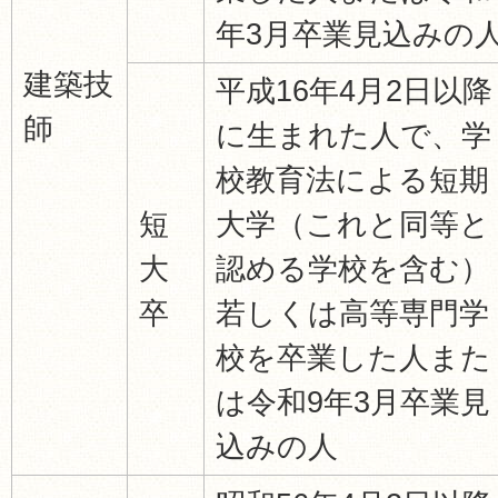
年3月卒業見込みの
建築技
平成16年4月2日以降
師
に生まれた人で、学
校教育法による短期
短
大学（これと同等と
大
認める学校を含む）
卒
若しくは高等専門学
校を卒業した人また
は令和9年3月卒業見
込みの人