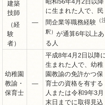
昭和56年4月2日以降
建築
に生まれた人で、民
技師
（
―
間企業等職務経験
（経
釈）
が通算6年以上あ
験
る人
者）
平成8年4月2日以降
生まれた人で、幼稚
幼稚園
園教諭の免許かつ保
教諭・
―
育士の資格を有する
保育士
人または令和9年3月
末日までに取得見込