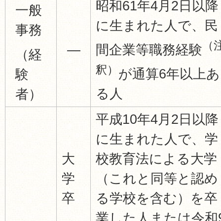
昭和61年4月2日以降
一般
に生まれた人で、民
事務
（
―
間企業等職務経験
（経
釈）
が通算6年以上あ
験
る人
者）
平成10年4月2日以降
に生まれた人で、学
大
校教育法による大学
学
（これと同等と認め
卒
る学校を含む）を卒
業した人または令和