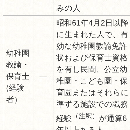
みの人
昭和61年4月2日以降
に生まれた人で、有
効な幼稚園教諭免許
幼稚園
状および保育士資格
教諭・
を有し民間、公立幼
保育士
―
稚園・こども園・保
(経験
育園またはそれらに
者）
準ずる施設での職務
（注釈）
経験
が通算6
年以上ある人