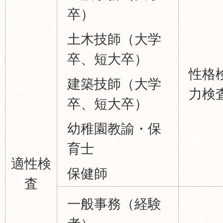
卒）
土木技師（大学
卒、短大卒）
性格
建築技師（大学
力検査
卒、短大卒）
幼稚園教諭・保
育士
適性検
保健師
査
一般事務（経験