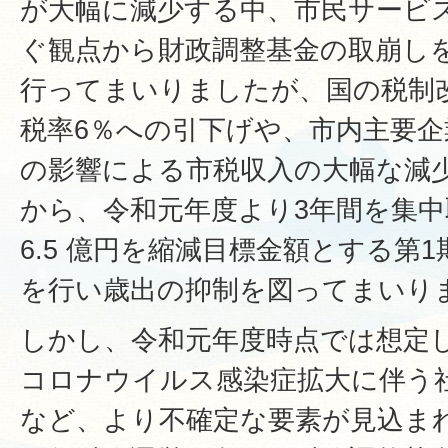
が大幅に減少する中、市民サービ
ぐ観点から財政調整基金の取崩し
行ってまいりましたが、国の税制
税率6％への引下げや、市内主要企
の影響による市税収入の大幅な減
から、令和元年度より3年間を集
6.5 億円を縮減目標金額とする第
を行い歳出の抑制を図ってまいり
しかし、令和元年度時点では想定
コロナウイルス感染症拡大に伴う
など、より不確定な要素が見込ま