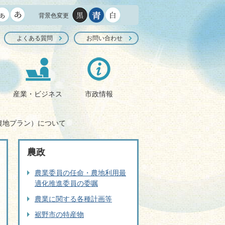
背景色変更
よくある質問
お問い合わせ
産業・ビジネス
市政情報
農地プラン）について
農政
農業委員の任命・農地利用最
適化推進委員の委嘱
農業に関する各種計画等
裾野市の特産物