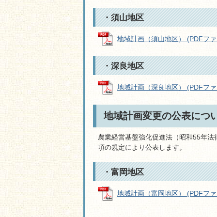
・須山地区
地域計画（須山地区） (PDFファイル
・深良地区
地域計画（深良地区） (PDFファイル
地域計画変更の公表につ
農業経営基盤強化促進法（昭和55年法
項の規定により公表します。
・富岡地区
地域計画（富岡地区） (PDFファイル