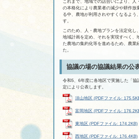
これまで、地域での話合いにより、人
の本格化により農業者の減少や耕作放
る中、農地が利用されやすくなるよう
す。
このため、人・農地プランを法定化し
地域計画を定め、それを実現すべく、
た農地の集約化等を進めるため、農業
た。
協議の場の協議結果の公
令和5、6年度に各地区で実施した「協
定により公表します。
須山地区 (PDFファイル: 175.5K
富岡地区 (PDFファイル: 176.2K
東地区 (PDFファイル: 174.2KB)
西地区 (PDFファイル: 176.4KB)