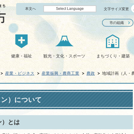
本文へ
Select Language
文字サイズ変更
市の組織
健康・福祉
観光・文化・スポーツ
まちづくり・建築
産業・ビジネス
産業振興・農商工業
農政
地域計画（人・
ラン）について
ン）とは