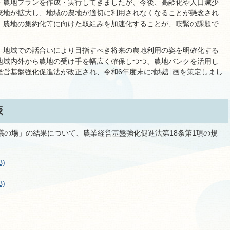
・農地プランを作成・実行してきましたが、今後、高齢化や人口減少
棄地が拡大し、地域の農地が適切に利用されなくなることが懸念され
、農地の集約化等に向けた取組みを加速化することが、喫緊の課題で
、地域での話合いにより目指すべき将来の農地利用の姿を明確化する
地域内外から農地の受け手を幅広く確保しつつ、農地バンクを活用し
経営基盤強化促進法が改正され、令和6年度末に地域計画を策定しまし
表
議の場」の結果について、農業経営基盤強化促進法第18条第1項の規
B)
B)