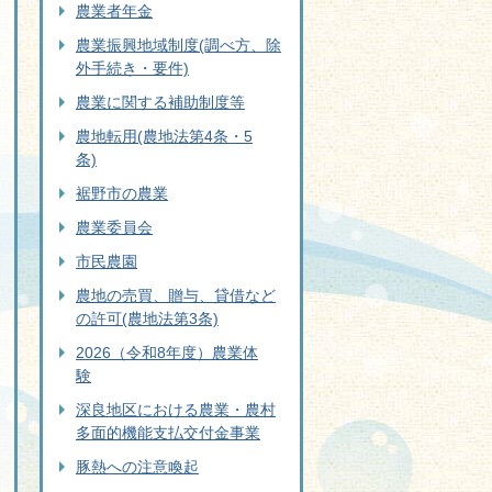
農業者年金
農業振興地域制度(調べ方、除
外手続き・要件)
農業に関する補助制度等
農地転用(農地法第4条・5
条)
裾野市の農業
農業委員会
市民農園
農地の売買、贈与、貸借など
の許可(農地法第3条)
2026（令和8年度）農業体
験
深良地区における農業・農村
多面的機能支払交付金事業
豚熱への注意喚起