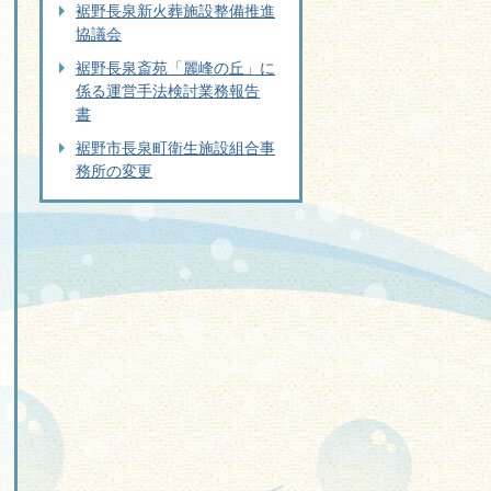
裾野長泉新火葬施設整備推進
協議会
裾野長泉斎苑「麗峰の丘」に
係る運営手法検討業務報告
書
裾野市長泉町衛生施設組合事
務所の変更