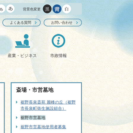
背景色変更
よくある質問
お問い合わせ
産業・ビジネス
市政情報
斎場・市営墓地
裾野長泉斎苑 麗峰の丘（裾野
市長泉町衛生施設組合）
裾野市営墓地
裾野市営墓地使用者募集