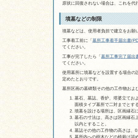
原状に回復されない場合は、これを代
墳墓などの制限
墳墓などは、使用者負担で建立をお願
工事着工前に「
墓所工事着手届出書(PDF
てください。
工事が完了したら「
墓所工事完了届出書(
てください。
使用墓所に墳墓などを設置する場合の
定めたとおりです。
墓所区画の墓碑類その他の工作物およ
墓石、墓誌、香炉、塔婆立てお
面積タイプ墓所で二対までとす
墳墓を設ける場所は、区画縁石
墓石の寸法は、高さは区画縁石上
以内とすること。
墓誌その他の工作物の高さは、0
墓所内への樹木などの植栽は認め