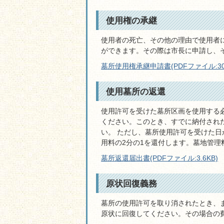
使用権の承継
使用者の死亡、その他の理由で使用者
ができます。その際は市長に申請し、
墓所使用権承継申請書(PDFファイル:30.
使用墓所の返還
使用許可を受けた墓所区画を使用する
ください。このとき、すでに納付され
い。 ただし、墓所使用許可を受けた
用料の2分の1を還付します。墓地管
墓所返還届出書(PDFファイル:3.6KB)
原状回復義務
墓所の使用許可を取り消されたとき、
原状に回復してください。その場合の