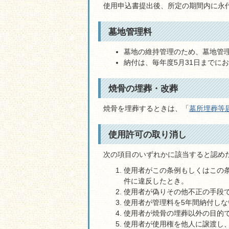
使用申込書提出後、所定の期間内に永
墓地管理料
墓地の維持管理のため、墓地管
納付は、毎年度5月31日までに
焼骨の埋葬・改葬
焼骨を埋葬するときは、「
墓所埋葬等届出
使用許可の取り消し
次の項目のいずれかに該当すると認め
使用者がこの条例もしくはこの
件に違反したとき。
使用者が偽りその他不正の手段
使用者が管理料を5年間納付しな
使用者が焼骨の埋葬以外の目的
使用者が使用権を他人に譲渡し