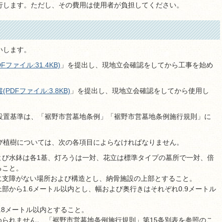
行します。ただし、その費用は使用者が負担してください。
いします。
ファイル:31.4KB)
」を提出し、現地立会確認をしてから工事を始め
PDFファイル:3.8KB)
」を提出し、現地立会確認をしてから使用し
設置基準は、「裾野市営墓地条例」「裾野市営墓地条例施行規則」に
び植樹については、次の各項目によらなければなりません。
よび水鉢は各1基、灯ろうは一対、花立は標準タイプの墓所で一対、倍
ること。
に支障がない場所および構造とし、納骨施設の上部とすること。
部から1.6メートル以内とし、幅および奥行きはそれぞれ0.9メートル
.8メートル以内とすること。
られません。 「裾野市営墓地条例施行規則」第15条別表を参照のこ