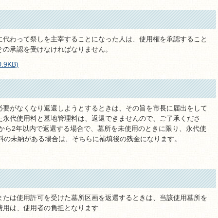
に代わって祭しを主宰することになった人は、使用権を承認すること
その承認を受けなければなりません。
9KB)
必要がなくなり返還しようとするときは、その旨を市長に届出をして
た永代使用料と墓地管理料は、返還できませんので、ご了承くださ
日から2年以内で返還する場合で、墓所を未使用のときに限り、永代使
理料の未納がある場合は、そちらに補填後の残金になります。
または使用許可を受けた墓所区画を返還するときは、当該使用墓所を
費用は、使用者の負担となります