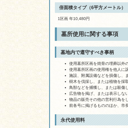
倍面積タイプ（6平方メートル）
1区画 年10,480円
墓所使用に関する事項
墓地内で遵守すべき事柄
使用墓所区画を焼骨の埋葬以外
使用墓所区画の使用権を他人に
施設、附属設備などを損傷し、
樹木を伐採し、または植物を採
鳥獣などを捕獲し、または殺傷
広告物を掲げ、または表示しな
物品の販売その他の営利行為を
前各号に掲げるもののほか、市
永代使用料