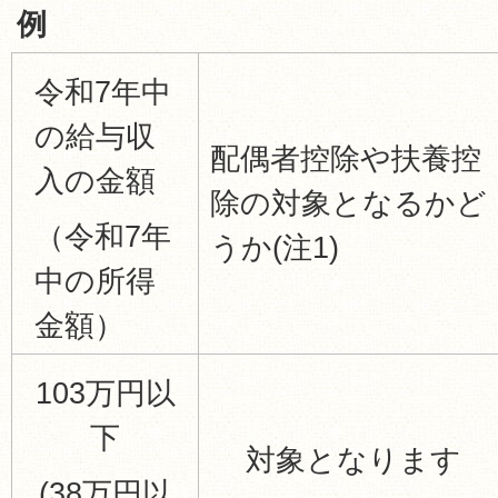
例
令和7年中
の給与収
配偶者控除や扶養控
入の金額
除の対象となるかど
（令和7年
うか(注1)
中の所得
金額）
103万円以
下
対象となります
(38万円以