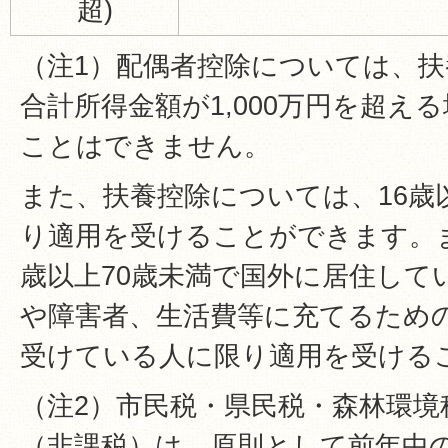
超)
（注1）配偶者控除については、
合計所得金額が1,000万円を超え
ことはできません。
また、扶養控除については、16歳
り適用を受けることができます。ま
歳以上70歳未満で国外に居住して
や障害者、生活費等に充てるための
受けている人に限り適用を受ける
（注2）市民税・県民税・森林環境
（非課税）は、原則として前年中の