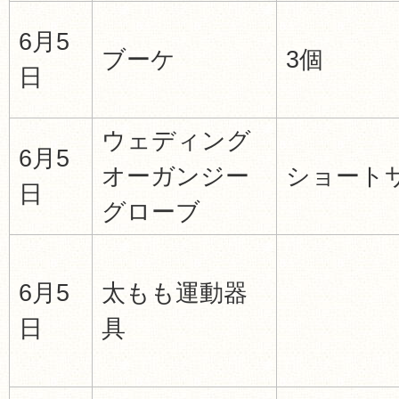
6月5
ブーケ
3個
日
ウェディング
6月5
オーガンジー
ショート
日
グローブ
6月5
太もも運動器
日
具