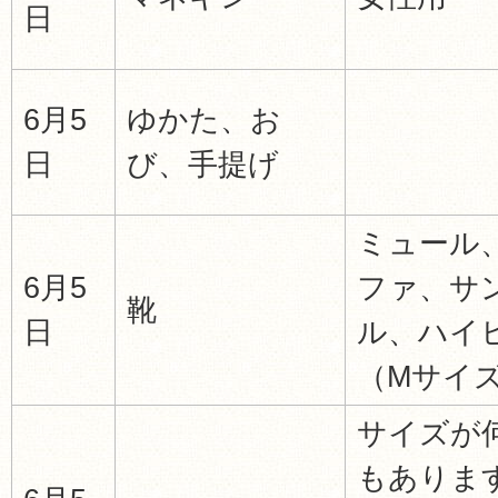
日
6月5
ゆかた、お
日
び、手提げ
ミュール
6月5
ファ、サ
靴
日
ル、ハイ
（Mサイ
サイズが
もありま