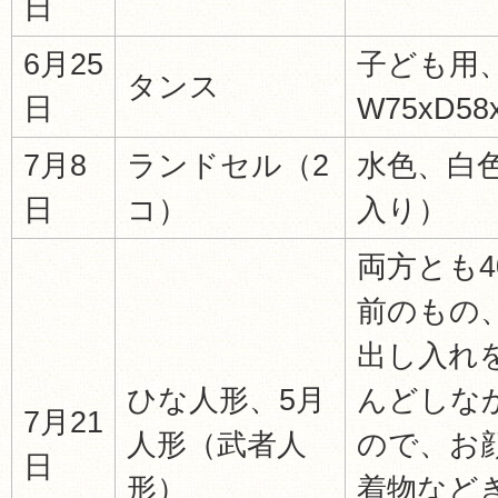
日
6月25
子ども用
タンス
日
W75xD58
7月8
ランドセル（2
水色、白
日
コ）
入り）
両方とも4
前のもの
出し入れ
ひな人形、5月
んどしな
7月21
人形（武者人
ので、お
日
形）
着物など