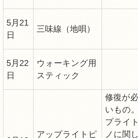
5月21
三味線（地唄）
日
5月22
ウォーキング用
日
スティック
修復が
いもの。
プライ
アップライトピ
ノに関