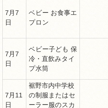
7月7
ベビー お食事エ
日
プロン
ベビー子ども 保
7月7
冷・直飲みタイ
日
プ水筒
裾野市内中学校
7月11
の制服またはセ
日
ーラー服のスカ