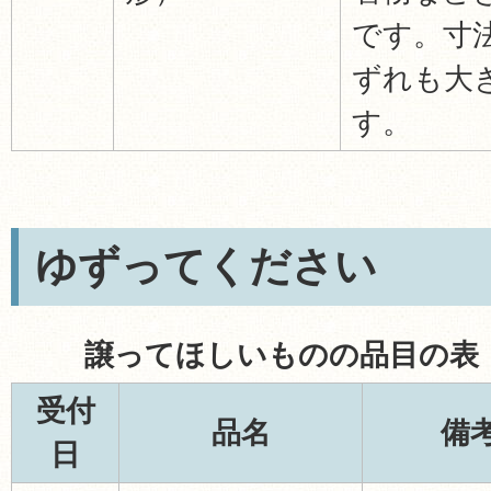
です。寸
ずれも大
す。
ゆずってください
譲ってほしいものの品目の表（
受付
品名
備
日