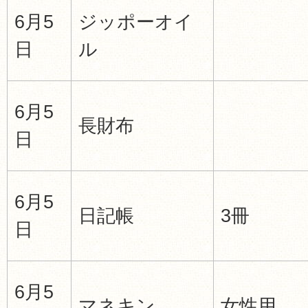
6月5
ジッポーオイ
日
ル
6月5
長財布
日
6月5
日記帳
3冊
日
6月5
マネキン
女性用