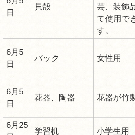
6月5
貝殻
芸、装飾
日
て使用で
す。
6月5
バック
女性用
日
6月5
花器、陶器
花器が竹
日
6月25
学習机
小学生用