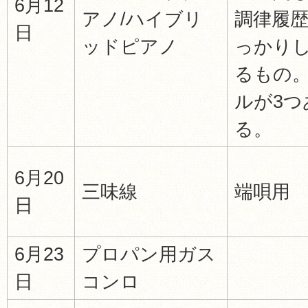
6月12
アノ/ハイブリ
調律履
日
ッドピアノ
っかり
るもの
ルが3つ
る。
6月20
三味線
端唄用
日
6月23
プロパン用ガス
日
コンロ