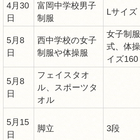
4月30
富岡中学校男子
Lサイズ
日
制服
女子制
5月8
西中学校の女子
式、体
日
制服や体操服
イズ160
フェイスタオ
5月8
ル、スポーツタ
日
オル
5月15
脚立
3段
日