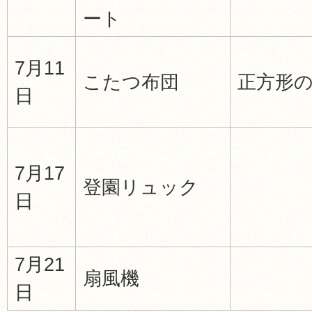
ート
7月11
こたつ布団
正方形
日
7月17
登園リュック
日
7月21
扇風機
日