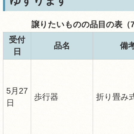
ゆずります
譲りたいものの品目の表（7
受付
品名
備
日
5月27
歩行器
折り畳み
日