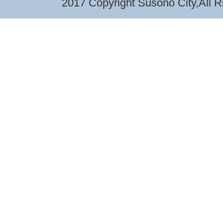
2017 Copyright Susono City,All R