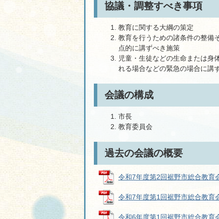
協議・調整すべき事項
教育に関する大綱の策定
教育を行うための諸条件の整備
点的に講ずべき施策
児童・生徒などの生命または身
れる場合などの緊急の場合に講
会議の構成
市長
教育委員会
過去の会議の概要
令和7年度第2回裾野市総合教育会議議
令和7年度第1回裾野市総合教育会議議
令和6年度第1回裾野市総合教育会議議