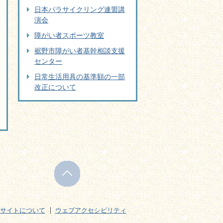
日本パラサイクリング連盟講
演会
障がい者スポーツ教室
裾野市障がい者基幹相談支援
センター
日常生活用具の基準額の一部
改正について
サイトについて
ウェブアクセシビリティ