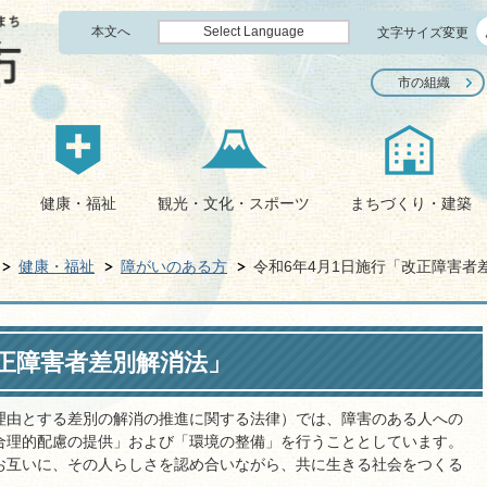
本文へ
Select Language
文字サイズ変更
市の組織
健康・福祉
観光・文化・スポーツ
まちづくり・建築
健康・福祉
障がいのある方
令和6年4月1日施行「改正障害者
改正障害者差別解消法」
理由とする差別の解消の推進に関する法律）では、障害のある人への
合理的配慮の提供」および「環境の整備」を行うこととしています。
お互いに、その人らしさを認め合いながら、共に生きる社会をつくる