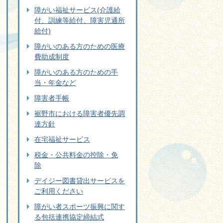
障がい福祉サービス(介護給
付、訓練等給付、障害児通所
給付)
障がいのある方のための医療
費助成制度
障がいのある方のための手
当・年金など
障害者手帳
裾野市における障害者優先調
達方針
在宅福祉サービス
税金・公共料金の控除・免
除
デイジー図書貸出サービスを
ご利用ください
障がい者スポーツ振興に関す
る包括連携協定締結式