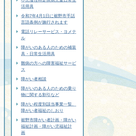
小児慢性特定疾病児童日常生
活用具
令和7年4月1日に裾野市手話
言語条例が施行されます
電話リレーサービス・ヨメテ
ル
障がいのある人のための補装
具・日常生活用具
難病の方への障害福祉サービ
ス
障がい者相談
障がいのある人のための乗り
物に関する割引など
障がい程度別該当事業一覧、
障がい者福祉のしおり
裾野市障がい者計画・障がい
福祉計画・障がい児福祉計
画