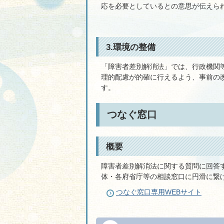
応を必要としているとの意思が伝えら
3.環境の整備
「障害者差別解消法」では、行政機関
理的配慮が的確に行えるよう、事前の
す。
つなぐ窓口
概要
障害者差別解消法に関する質問に回答
体・各府省庁等の相談窓口に円滑に繋
つなぐ窓口専用WEBサイト