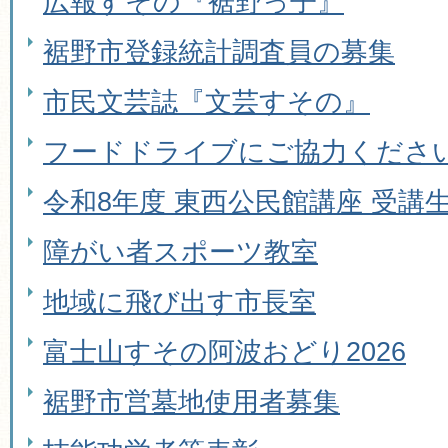
広報すその『裾野っ子』
裾野市登録統計調査員の募集
市民文芸誌『文芸すその』
フードドライブにご協力くださ
令和8年度 東西公民館講座 受講
障がい者スポーツ教室
地域に飛び出す市長室
富士山すその阿波おどり2026
裾野市営墓地使用者募集