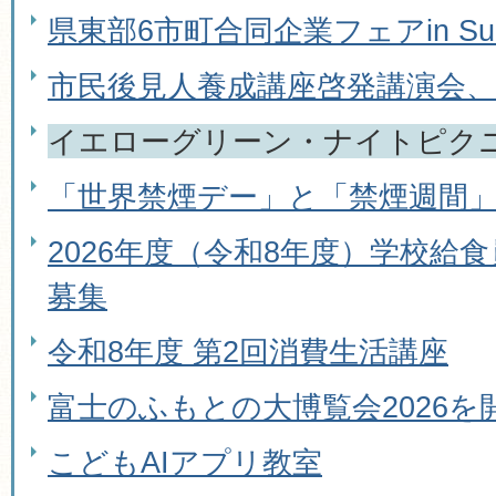
県東部6市町合同企業フェアin Su
市民後見人養成講座啓発講演会
イエローグリーン・ナイトピク
「世界禁煙デー」と「禁煙週間
2026年度（令和8年度）学校給
募集
令和8年度 第2回消費生活講座
富士のふもとの大博覧会2026を
こどもAIアプリ教室