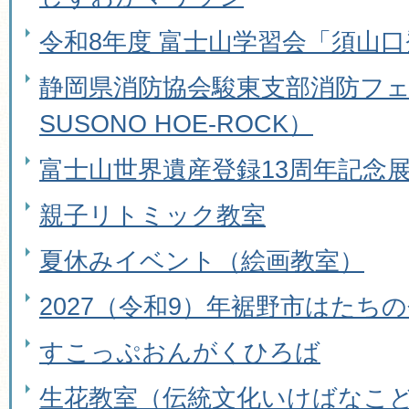
令和8年度 富士山学習会「須山
静岡県消防協会駿東支部消防フ
SUSONO HOE-ROCK）
富士山世界遺産登録13周年記念
親子リトミック教室
夏休みイベント（絵画教室）
2027（令和9）年裾野市はたち
すこっぷおんがくひろば
生花教室（伝統文化いけばなこ