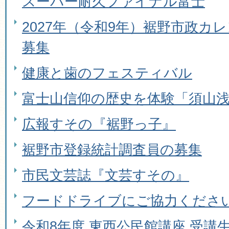
スーパー耐久ファイナル富士
2027年（令和9年）裾野市政カ
募集
健康と歯のフェスティバル
富士山信仰の歴史を体験「須山
広報すその『裾野っ子』
裾野市登録統計調査員の募集
市民文芸誌『文芸すその』
フードドライブにご協力くださ
令和8年度 東西公民館講座 受講