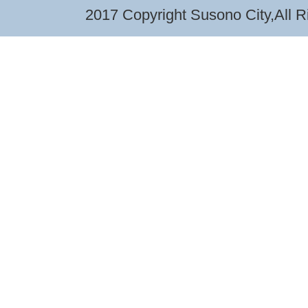
2017 Copyright Susono City,All R