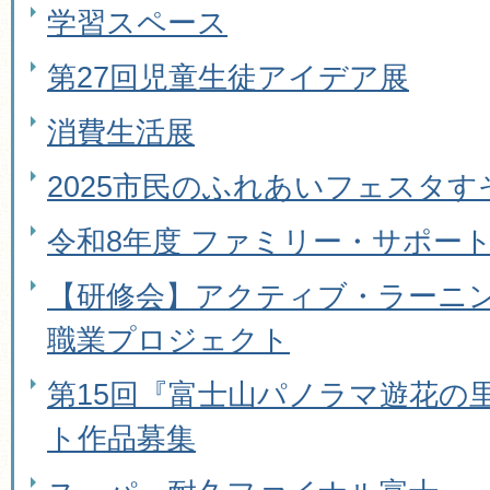
学習スペース
第27回児童生徒アイデア展
消費生活展
2025市民のふれあいフェスタす
令和8年度 ファミリー・サポー
【研修会】アクティブ・ラーニ
職業プロジェクト
第15回『富士山パノラマ遊花の
ト作品募集